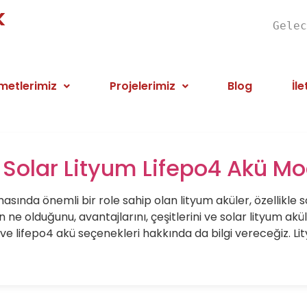
k
Gelec
metlerimiz
Projelerimiz
Blog
İle
: Solar Lityum Lifepo4 Akü Mo
sında önemli bir role sahip olan lityum aküler, özellikle so
ne olduğunu, avantajlarını, çeşitlerini ve solar lityum akül
ı ve lifepo4 akü seçenekleri hakkında da bilgi vereceğiz. L