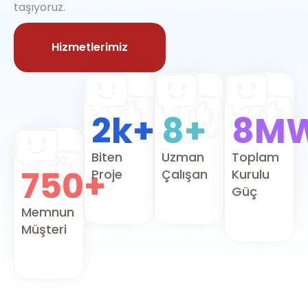
taşıyoruz.
Hizmetlerimiz
2k+
8+
8M
Biten
Uzman
Toplam
750+
Proje
Çalışan
Kurulu
Güç
Memnun
Müşteri