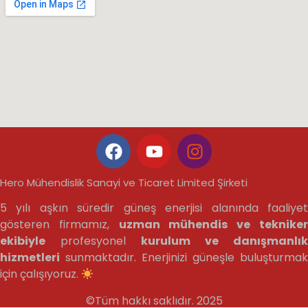
Hero Mühendislik Sanayi ve Ticaret Limited Şirketi
5 yılı aşkın süredir güneş enerjisi alanında faaliyet
gösteren firmamız,
uzman mühendis ve teknike
ekibiyle
profesyonel
kurulum ve danışmanlık
hizmetleri
sunmaktadır. Enerjinizi güneşle buluşturmak
için çalışıyoruz.
©Tüm hakkı saklıdır. 2025