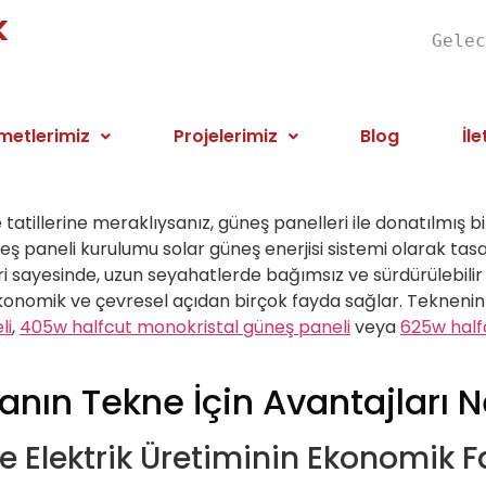
k
Gelec
metlerimiz
Projelerimiz
Blog
İle
tatillerine meraklıysanız, güneş panelleri ile donatılmış 
paneli kurulumu solar güneş enerjisi sistemi olarak tasarl
ri sayesinde, uzun seyahatlerde bağımsız ve sürdürülebilir
 ekonomik ve çevresel açıdan birçok fayda sağlar. Teknen
li
,
405w halfcut monokristal güneş paneli
veya
625w half
nın Tekne İçin Avantajları N
le Elektrik Üretiminin Ekonomik F