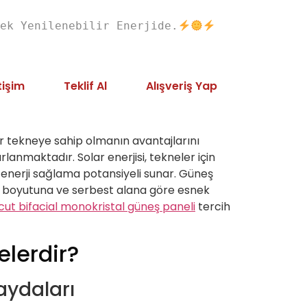
ek Yenilenebilir Enerjide.
tişim
Teklif Al
Alışveriş Yap
bir tekneye sahip olmanın avantajlarını
anmaktadır. Solar enerjisi, tekneler için
 enerji sağlama potansiyeli sunar. Güneş
in boyutuna ve serbest alana göre esnek
cut bifacial monokristal güneş paneli
tercih
elerdir?
aydaları