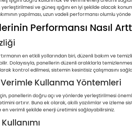
neş ışığını doğru kullanmak ve verimli enerji üretimi sağl
yerleştirilmesi ve güneş ışığını en iyi şekilde alacak konumd
kımının yapılması, uzun vadeli performansı olumlu yönde e
rinin Performansı Nasıl Arttır
liği
tırmanın en etkili yollarından biri, düzenli bakım ve temiz
lir. Dolayısıyla, panellerin düzenli aralıklarla temizlenmes
arak kontrol edilmesi, sistemin kesintisiz çalışmasını sağla
 Verimle Kullanma Yöntemleri
, panellerin doğru açı ve yönlerde yerleştirilmesi önemlid
mini artırır. Buna ek olarak, akıllı yazılımlar ve izleme si
en verimli şekilde enerji üretimini sağlayabilirsiniz.
 Kullanımı