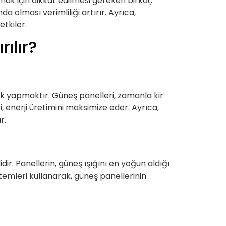
amak için dikkat edilmesi gereken birkaç
a olması verimliliği artırır. Ayrıca,
tkiler.
ılır?
lik yapmaktır. Güneş panelleri, zamanla kir
i, enerji üretimini maksimize eder. Ayrıca,
r.
ir. Panellerin, güneş ışığını en yoğun aldığı
stemleri kullanarak, güneş panellerinin