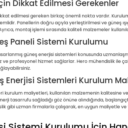
in Dikkat Edilmesi Gerekenler
kat edilmesi gereken birkaç önemli nokta vardır. Kurulu
dir. Panellerin doğru açıyla yerleştirilmesi ve güneş ışığ
Ayrıca, montaj işlemi sırasında kaliteli malzemeler kullanıl
neş Paneli Sistemi Kurulumu
tasarlanmış güneş enerjisi sistemleri konusunda uzmanlaşmış
z ve profesyonel hizmet sağlarlar. Hero mühendislik ile çal
ğlayabilirsiniz.
 Enerjisi Sistemleri Kurulum Mal
eri kurulum maliyetleri, kullanılan malzemenin kalitesine 
enerji tasarrufu sağladığı göz önüne alındığında, başlangıç
 gibi uzman firmalarla çalışarak, en uygun maliyetle ve yü
si Sistemi Kurulumu İçin Han