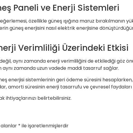
ş Paneli ve Enerji Sistemleri
değerlemesi, özellikle güneş ışığına maruz bırakılmanın yü
lerin güneş enerjisini nasıl elektrik enerjisine dönüştürdüğü
ji Verimliliği Üzerindeki Etkisi
l, aynı zamanda enerji verimliliğini de etkilediği göz önün
n aynı zamanda uzun vadede maddi tasarruf sağlar.
ş enerjisi sistemlerinin geri ödeme süresini hesaplarken, ku
ar, amorti süresinin enerji tasarrufu ve çevresel faydaları d
k ihtiyaçlarınızı belirtebilirsiniz.
 alanlar
*
ile işaretlenmişlerdir