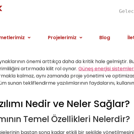
k
Gelec
metlerimiz
Projelerimiz
Blog
İle
aynaklarının önemi arttıkça daha da kritik hale gelmiştir. B
imliliğini artırmada kilit rol oynar.
Güneş enerjisi sistemler
rmakla kalmaz, aynı zamanda proje yönetimi ve optimizasyon
züm sunan tekliflendirme yazılımlarının faydalarını, kullanı
ılımı Nedir ve Neler Sağlar?
mının Temel Özellikleri Nelerdir?
rojelerinin baştan sona kadar etkili bir şekilde yönetilmes