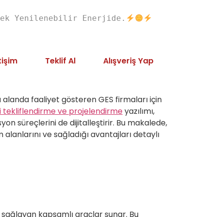
ek Yenilenebilir Enerjide.
tişim
Teklif Al
Alışveriş Yap
u alanda faaliyet gösteren GES firmaları için
i tekliflendirme ve projelendirme
yazılımı,
 süreçlerini de dijitalleştirir. Bu makalede,
m alanlarını ve sağladığı avantajları detaylı
ini sağlayan kapsamlı araçlar sunar. Bu