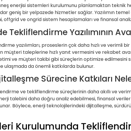
 güneş enerjisi sistemleri kurulumunu planlamaktan tekni
ar geniş bir yelpazede hizmetler sağlar. Yazılımın temel ö
i, offgrid ve ongrid sistem hesaplamaları ve finansal anali
de Tekliflendirme Yazılımının Ava
lendirme yazılımları, proseslerin çok daha hızlı ve verimli bir
n müşteri taleplerine hızlı yanıt vermesini ve rekabet ava
etimi ve müşteri takibi gibi süreçlerin optimize edilmesini 
rine ulaşmada da önemli katkılarda bulunur.
jitalleşme Sürecine Katkıları Nel
endirme ve tekliflendirme süreçlerinin daha akıllı ve veriml
erji talebini daha doğru analiz edebilmesi, finansal veriler v
ar. Böylece, enerji teknolojilerindeki dijitalleşme, sürdürül
leri Kurulumunda Tekliflendir