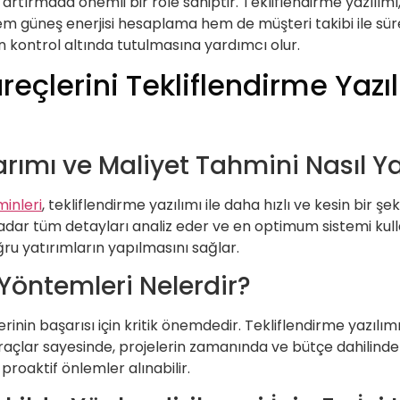
 artırmada önemli bir role sahiptir. Tekliflendirme yazılımı,
r. Hem güneş enerjisi hesaplama hem de müşteri takibi ile sür
ontrol altında tutulmasına yardımcı olur.
çlerini Tekliflendirme Yazılı
rımı ve Maliyet Tahmini Nasıl Ya
inleri
, tekliflendirme yazılımı ile daha hızlı ve kesin bir şek
adar tüm detayları analiz eder ve en optimum sistemi kulla
doğru yatırımların yapılmasını sağlar.
 Yöntemleri Nelerdir?
erinin başarısı için kritik önemdedir. Tekliflendirme yazılı
Bu araçlar sayesinde, projelerin zamanında ve bütçe dahilin
proaktif önlemler alınabilir.