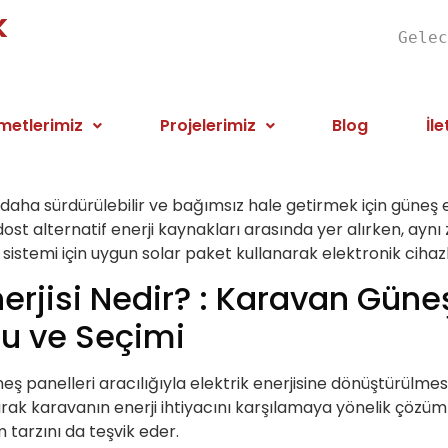
k
Gelec
metlerimiz
Projelerimiz
Blog
İle
ha sürdürülebilir ve bağımsız hale getirmek için güneş ene
ost alternatif enerji kaynakları arasında yer alırken, ayn
stemi için uygun solar paket kullanarak elektronik cihazları
erjisi Nedir? : Karavan Güne
u ve Seçimi
neş panelleri aracılığıyla elektrik enerjisine dönüştürülmes
ak karavanın enerji ihtiyacını karşılamaya yönelik çözümle
m tarzını da teşvik eder.