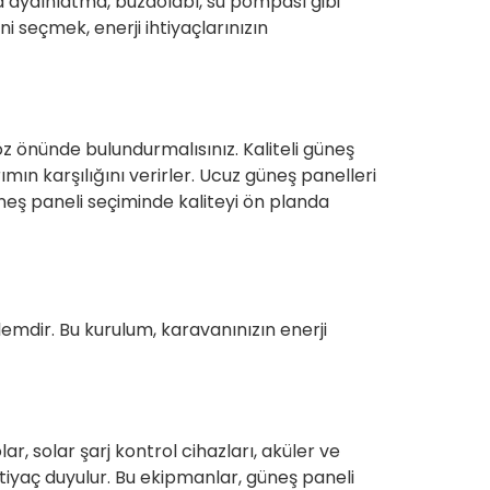
a aydınlatma, buzdolabı, su pompası gibi
i seçmek, enerji ihtiyaçlarınızın
göz önünde bulundurmalısınız. Kaliteli güneş
ımın karşılığını verirler. Ucuz güneş panelleri
güneş paneli seçiminde kaliteyi ön planda
emdir. Bu kurulum, karavanınızın enerji
r, solar şarj kontrol cihazları, aküler ve
ihtiyaç duyulur. Bu ekipmanlar, güneş paneli