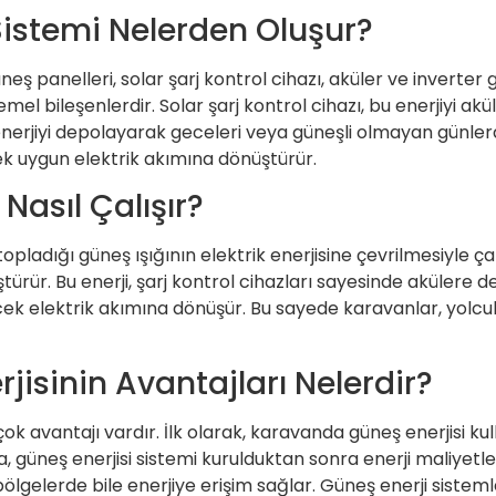
Sistemi Nelerden Oluşur?
neş panelleri, solar şarj kontrol cihazı, aküler ve inverter 
emel bileşenlerdir. Solar şarj kontrol cihazı, bu enerjiyi ak
 enerjiyi depolayarak geceleri veya güneşli olmayan günlerd
ek uygun elektrik akımına dönüştürür.
Nasıl Çalışır?
topladığı güneş ışığının elektrik enerjisine çevrilmesiyle ça
ştürür. Bu enerji, şarj kontrol cihazları sayesinde akülere
cek elektrik akımına dönüşür. Bu sayede karavanlar, yolcul
isinin Avantajları Nelerdir?
ok avantajı vardır. İlk olarak, karavanda güneş enerjisi ku
a, güneş enerjisi sistemi kurulduktan sonra enerji maliyetle
lgelerde bile enerjiye erişim sağlar. Güneş enerji sistemle