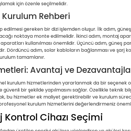
lamak için özenle seçilmelidir.
 Kurulum Rehberi
edilmesi gereken bir dizi işlemden oluşur. İlk adım, güneş 
cağı noktaya monte edilmelidir. İkinci adım, montaj aparatl
 aparatları kullanılması önemlidir. Üçüncü adım, güneş pan
idir. Dördüncü adım, solar kabloların bağlanması ve şarj k
kurulum tamamlanır.
etleri: Avantaj ve Dezavantajla
l kurulum hizmetlerinden yararlanmak da bir seçenek olab
 güvenli bir şekilde yapılmasını sağlar. Özellikle teknik b
ak, bu hizmetler ek maliyet gerektirebilir ve kurulum sürec
profesyonel kurulum hizmetlerini değerlendirmeniz önemli
j Kontrol Cihazı Seçimi
afından üretilen enerjiyi akülere yönlendiren ve aküleri koru