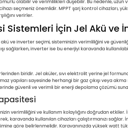
mürlü olabilir ve verimlilikleri düşebilir. Bu nedenle, uzun 
l cihazı seçmeniz önemlidir. MPPT şarj kontrol cihazları, 
lığını verirler.
 Sistemleri İçin Jel Akü ve 
akü ve inverter seçimi, sisteminizin verimliliğini ve güvenli
kışı sağlarken, inverter ise bu enerjiyi karavanda kullanılab
erinden biridir. Jel aküler, sıvı elektrolit yerine jel formu
rmaz yapıları sayesinde herhangi bir gaz çıkışı veya akma ri
lerinde güvenli ve verimli bir enerji depolama çözümü suna
apasitesi
nizin verimliliğini ve kullanım kolaylığını doğrudan etkile
erek, karavanda kullanılan cihazları çalıştırmanızı sağlar.
imine göre belirlenmelidir. Karavanınızda yüksek watt tük