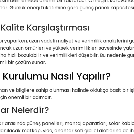
esini belirlemede önemli bir faktördür. Örneğin, karavand
rler. Günlük enerji tüketimine göre güneş paneli kapasitesin
 Kalite Karşılaştırması
sı yaparken, uzun vadeli maliyet ve verimlilik analizlerini 
ancak uzun ömürleri ve yüksek verimlilikleri sayesinde yatır
a hızlı bozulabilir ve verimlilikleri düşebilir. Bu nedenle 
li bir çözüm sunar.
Kurulumu Nasıl Yapılır?
n ve bilgilere sahip olunması halinde oldukça basit bir işl
için önemli bir adımdır.
ar Nelerdir?
 arasında güneş panelleri, montaj aparatları, solar kablola
llanılacak matkap, vida, anahtar seti gibi el aletlerine de 