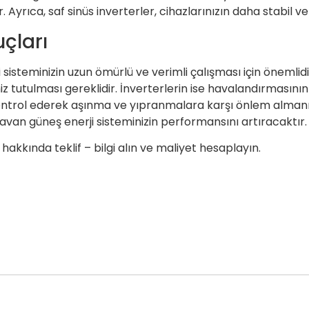
 Ayrıca, saf sinüs inverterler, cihazlarınızın daha stabil ve
çları
isteminizin uzun ömürlü ve verimli çalışması için önemlidir.
miz tutulması gereklidir. İnverterlerin ise havalandırması
kontrol ederek aşınma ve yıpranmalara karşı önlem almanız
avan güneş enerji sisteminizin performansını artıracaktır.
 hakkında teklif – bilgi alın ve maliyet hesaplayın.