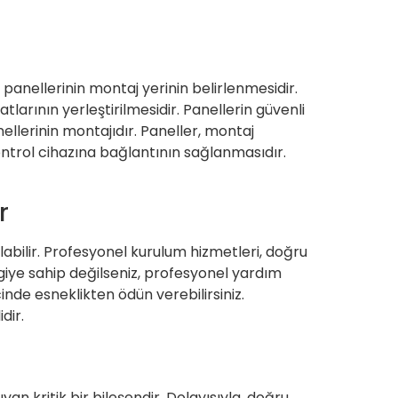
panellerinin montaj yerinin belirlenmesidir.
arının yerleştirilmesidir. Panellerin güvenli
ellerinin montajıdır. Paneller, montaj
ontrol cihazına bağlantının sağlanmasıdır.
r
ilir. Profesyonel kurulum hizmetleri, doğru
ilgiye sahip değilseniz, profesyonel yardım
inde esneklikten ödün verebilirsiniz.
dir.
yan kritik bir bileşendir. Dolayısıyla, doğru