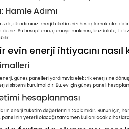
: Hamle Adımı
zde, ilk adımınız enerji tüketiminizi hesaplamak olmalıdır.
elisiniz. Bu hesaplama, çamaşır makinesi, buzdolabı, televi
ilir.
r evin enerji ihtiyacını nasıl 
timalleri
 enerji, güneş panelleri yardımıyla elektrik enerjisine dönü
rjisi sistemi kurulmalıdır. Bu, ev için güneş paneli hesaplama
üketimi hesaplanması
azların enerji tüketim değerlerinin toplamıdır. Bunun için, h
ş panelinin yeterli olacağı tamamen kullanılacak cihazlara