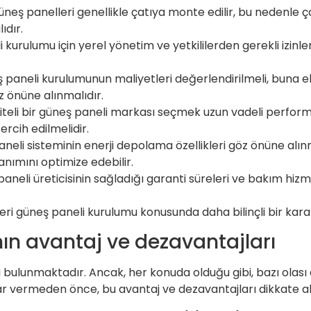
neş panelleri genellikle çatıya monte edilir, bu nedenle ç
ıdır.
kurulumu için yerel yönetim ve yetkililerden gerekli izinle
paneli kurulumunun maliyetleri değerlendirilmeli, buna ek
öz önüne alınmalıdır.
iteli bir güneş paneli markası seçmek uzun vadeli performa
ercih edilmelidir.
eli sisteminin enerji depolama özellikleri göz önüne alınma
anımını optimize edebilir.
neli üreticisinin sağladığı garanti süreleri ve bakım hizme
eri güneş paneli kurulumu konusunda daha bilinçli bir karar 
nın avantaj ve dezavantajları
rı bulunmaktadır. Ancak, her konuda olduğu gibi, bazı olas
ar vermeden önce, bu avantaj ve dezavantajları dikkate al