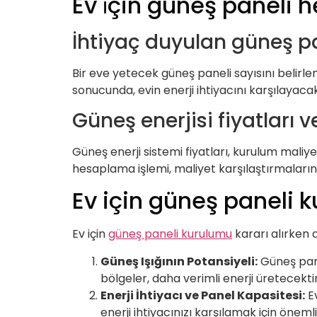
Ev i̇çin güneş paneli 
İhtiyaç duyulan güneş pan
Bir eve yetecek güneş paneli sayısını belirlem
sonucunda, evin enerji ihtiyacını karşılayacak 
Güneş enerjisi fiyatları v
Güneş enerji sistemi fiyatları, kurulum maliyet
hesaplama işlemi, maliyet karşılaştırmalarını
Ev için güneş paneli k
Ev için
güneş paneli kurulumu
kararı alırken 
Güneş Işığının Potansiyeli:
Güneş pane
bölgeler, daha verimli enerji üretecektir
Enerji İhtiyacı ve Panel Kapasitesi:
Ev
enerji ihtiyacınızı karşılamak için önemli